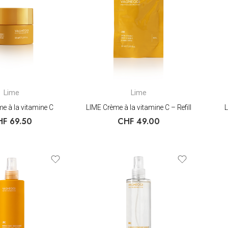
Lime
Lime
e à la vitamine C
LIME Crème à la vitamine C – Refill
L
HF
69.50
CHF
49.00