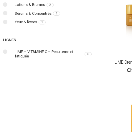
Lotions & Brumes
2
Sérums & Concentrés
1
Yeux & lèvres
1
LIGNES
LIME – VITAMINE C – Peau terne et
6
fatiguée
LIME Crèm
C