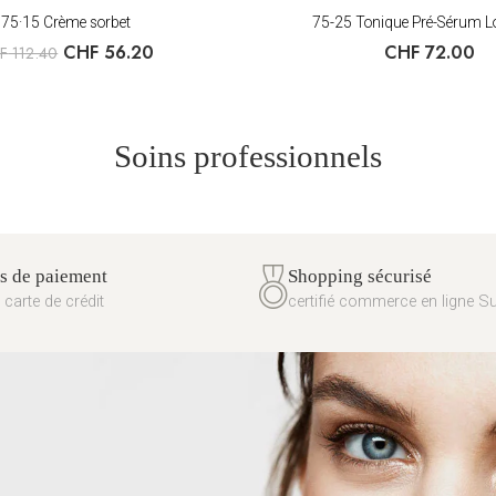
75·15 Crème sorbet
75-25 Tonique Pré-Sérum L
CHF
56.20
CHF
72.00
F
112.40
Soins professionnels
 de paiement
Shopping sécurisé
 carte de crédit
certifié commerce en ligne S