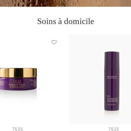
Soins à domicile
75·25
75·25