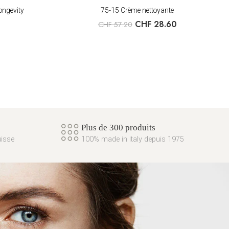
ongevity
75-15 Crème nettoyante
CHF
28.60
CHF
57.20
Plus de 300 produits
uisse
100% made in italy depuis 1975