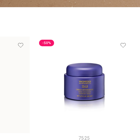
-50%
75·25