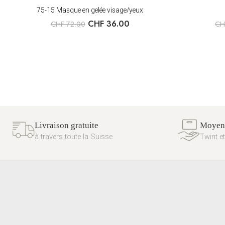
75-15 Masque en gelée visage/yeux
CHF
36.00
CHF
72.00
CH
Livraison gratuite
Moyens
à travers toute la Suisse
Twint et