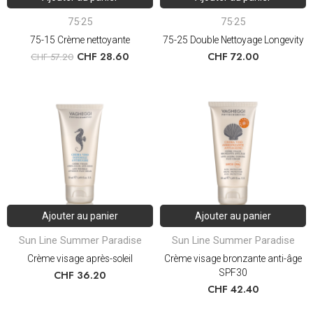
75·25
75·25
75-15 Crème nettoyante
75-25 Double Nettoyage Longevity
CHF
28.60
CHF
72.00
CHF
57.20
Ajouter au panier
Ajouter au panier
Sun Line Summer Paradise
Sun Line Summer Paradise
Crème visage après-soleil
Crème visage bronzante anti-âge
SPF30
CHF
36.20
CHF
42.40