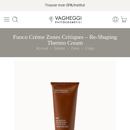
Trouver mon SPA/Institut
Fuoco Crème Zones Critiques – Re-Shaping
Thermo Cream
Accueil
Solaire
Zone
Corps